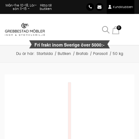
Mån-fre 10-18, Lör-
Hitta till
Kundklubben
sön 11-15 -
butiken
0
Du är här:
Startsida
/
Butiken
/
Brafab
/
Parasoll
/
50 kg