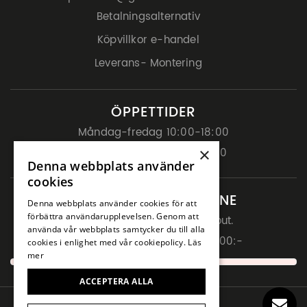
Betalningsalternativ
Köpvillkor e-handel
Leverans- Montering
ÖPPETTIDER
Måndag-fredag 10:00-18:00
×
Lördag- söndag 11:00-15:00
Denna webbplats använder
cookies
HANDLA ENKELT ONLINE
Denna webbplats använder cookies för att
förbättra användarupplevelsen. Genom att
Betalning via Klarna Checkout.
använda vår webbplats samtycker du till alla
Fri frakt inom Sverige över 5000:-
cookies i enlighet med vår cookiepolicy.
Läs
mer
ACCEPTERA ALLA
© Grebbestad Möbler