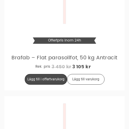
Offertpris inom 24h
Brafab – Flat parasollfot, 50 kg Antracit
Det
Det
Rek. pris
3 450
Kr
3 105
Kr
Ursprungliga
Nuvarande
Lägg till i offertvarukorg
Lägg till varukorg
Priset
Priset
Var:
Är:
3
3
450kr.
105kr.